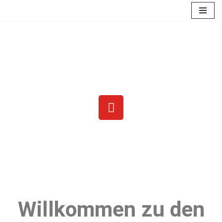
Zum
Inhalt
springen
Darts beim SCO
Willkommen zu den