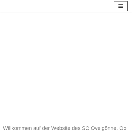
Zum
Inhalt
springen
Willkommen beim SCO
Willkommen auf der Website des SC Ovelgönne. Ob